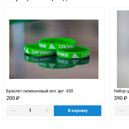
Браслет силиконовый зел. арт.-430
Набор 
200 ₽
390 ₽
В корзину