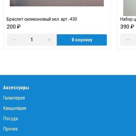
Браслет силиконовый зел. арт.-430
Набор 
200 ₽
390 ₽
В корзину
Аксессуары
Галантерея
Канцелярия
Посуда
Прочее