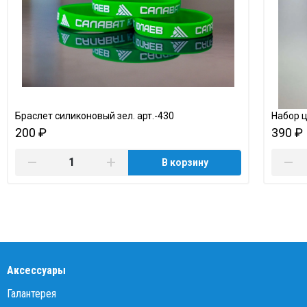
Браслет силиконовый зел. арт.-430
Набор 
200 ₽
390 ₽
В корзину
Аксессуары
Галантерея