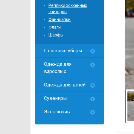
Локомотив
Реплики хоккейных
свитеров
Северсталь
Фан-шапки
ЦСКА
Флаги
Шанхайские Драконы
Шарфы
Головные уборы
Одежда для
взрослых
Одежда для детей
Сувениры
Эксклюзив