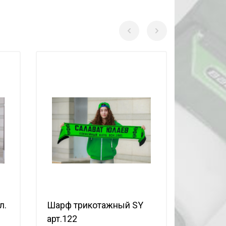
л.
Шарф трикотажный SY
Джерси
арт.122
(25)