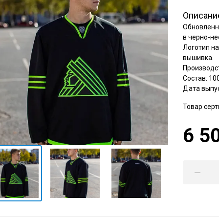
Амур
Описани
Барыс
Обновленн
Салават Юлаев
в черно-не
Логотип на
Сибирь
вышивка.
Производст
Состав: 10
Дата выпус
Товар сер
6 5