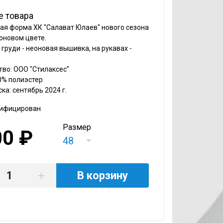
е товара
ая форма ХК "Салават Юлаев" нового сезона
оновом цвете.
 груди - неоновая вышивка, на рукавах -
во: ООО "Стилаксес"
0% полиэстер
ка: сентябрь 2024 г.
тифицирован
Размер
00 ₽
48
В корзину