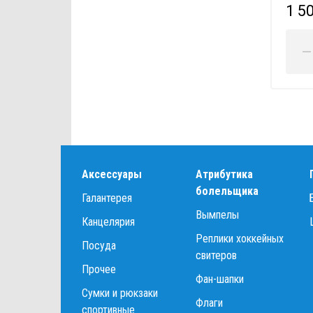
1 5
Аксессуары
Атрибутика
болельщика
Галантерея
Вымпелы
Канцелярия
Реплики хоккейных
Посуда
свитеров
Прочее
Фан-шапки
Сумки и рюкзаки
Флаги
спортивные