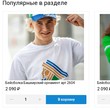
Популярные в разделе
Бейсболка Башкирский орнамент арт.2604
Бейсбол
2 090 ₽
2 090 
В корзину