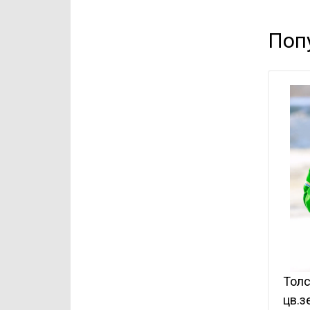
Поп
Толс
цв.з