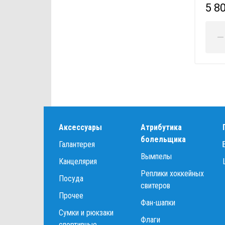
5 8
Аксессуары
Атрибутика
болельщика
Галантерея
Вымпелы
Канцелярия
Реплики хоккейных
Посуда
свитеров
Прочее
Фан-шапки
Сумки и рюкзаки
Флаги
спортивные