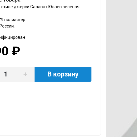
в стиле джерси Салават Юлаев зеленая
0% полиэстер
России.
тифицирован
90 ₽
В корзину