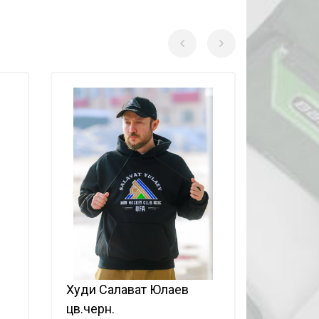
Худи Салават Юлаев
Футболк
цв.черн.
(класси