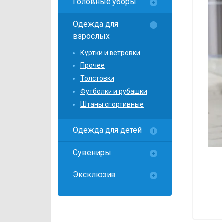
Головные уборы
Локомотив
Северсталь
Одежда для
взрослых
ЦСКА
Куртки и ветровки
Шанхайские Драконы
Прочее
Толстовки
Футболки и рубашки
Штаны спортивные
Одежда для детей
Сувениры
Эксклюзив