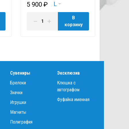
L
5 900 ₽
1 990 
В
корзину
Сувениры
Эксклюзив
Брелоки
Клюшка с
автографом
Значки
Фуфайка именная
Игрушки
Магниты
Полиграфия