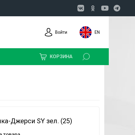
Войти
EN
КОРЗИНА
ка-Джерси SY зел. (25)
е товара