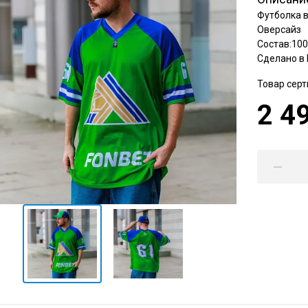
Амур
Футболка 
Барыс
Оверсайз
Состав:10
Салават Юлаев
Сделано в 
Сибирь
Товар сер
2 4