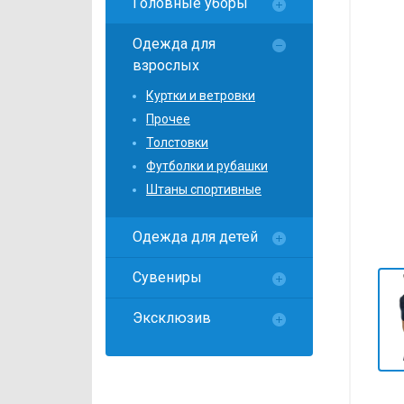
Головные уборы
Локомотив
Северсталь
Одежда для
взрослых
ЦСКА
Куртки и ветровки
Шанхайские Драконы
Прочее
Толстовки
Футболки и рубашки
Штаны спортивные
Одежда для детей
Сувениры
Эксклюзив