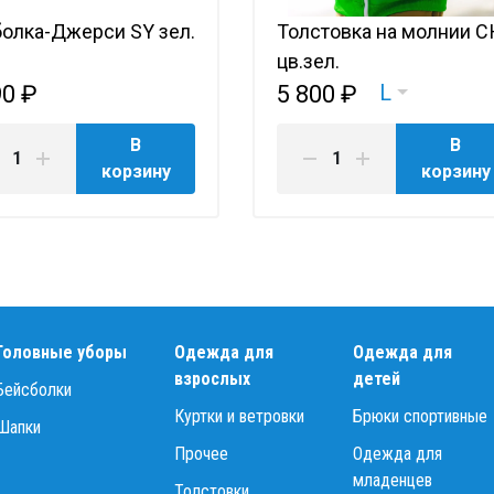
олка-Джерси SY зел.
Толстовка на молнии 
цв.зел.
L
90 ₽
5 800 ₽
В
В
корзину
корзину
Головные уборы
Одежда для
Одежда для
взрослых
детей
Бейсболки
Куртки и ветровки
Брюки спортивные
Шапки
Прочее
Одежда для
младенцев
Толстовки