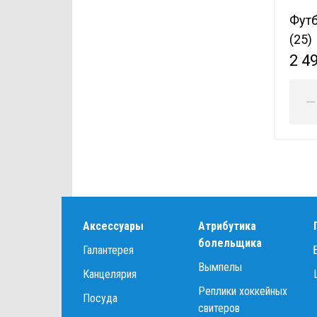
Футб
(25)
2 4
Аксессуары
Атрибутика
болельщика
Галантерея
Вымпелы
Канцелярия
Реплики хоккейных
Посуда
свитеров