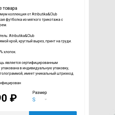
е товара
иум коллекция от Atributika&Club
ая футболка из мягкого трикотажа с
оем.
ель: Atributika&Club
ямой крой, круглый вырез, принт на груди.
% хлопок.
щь является сертифицированным
 упакована в индивидуальную упаковку,
голограммой, имеет уникальный штрихкод.
тифицирован
Размер
90 ₽
S