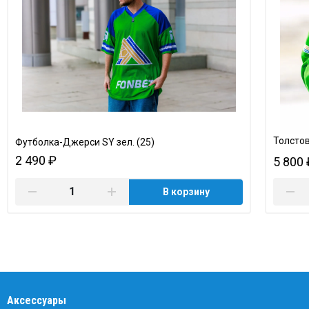
Толстов
Футболка-Джерси SY зел. (25)
2 490 ₽
5 800 
В корзину
Аксессуары