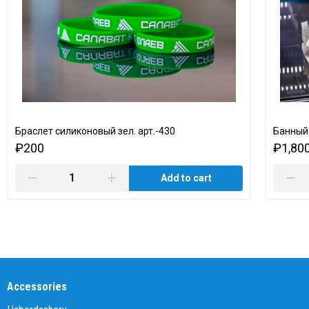
Браслет силиконовый зел. арт.-430
Банный
₽200
₽1,80
Add to cart
Accessories