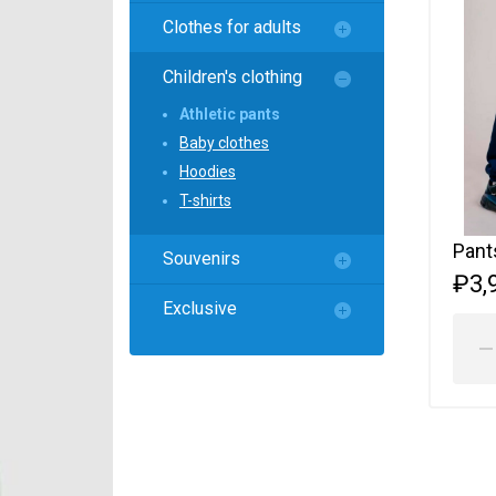
Локомотив
Clothes for adults
Северсталь
Children's clothing
ЦСКА
Athletic pants
Шанхайские Драконы
Baby clothes
Hoodies
T-shirts
Pant
Souvenirs
₽3,
Exclusive