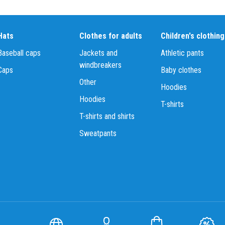
Hats
Clothes for adults
Children's clothing
Baseball caps
Jackets and
Athletic pants
windbreakers
Caps
Baby clothes
Other
Hoodies
Hoodies
T-shirts
T-shirts and shirts
Sweatpants