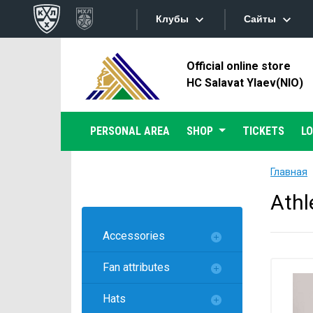
Клубы
Сайты
Official online store
Конференция «Запад»
Сайты
HC Salavat Ylaev(NIO)
Дивизион Боброва
Лада
Видеотран
PERSONAL AREA
SHOP
TICKETS
L
СКА
Хайлайты
Спартак
Главная
Торпедо
Текстовые
Athl
ХК Сочи
Интернет-
Accessories
Дивизион Тарасова
Фотобанк
Fan attributes
Динамо Мн
Приложе
Динамо М
Hats