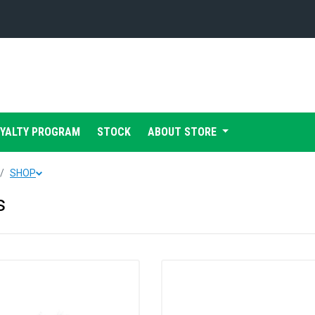
Конференция «Восток»
Дивизион Харламова
Автомобилист
сляции
OYALTY PROGRAM
STOCK
ABOUT STORE
Ак Барс
Металлург Мг
SHOP
Нефтехимик
 трансляции
s
Трактор
магазин
Дивизион Чернышева
Авангард
ние КХЛ
Адмирал