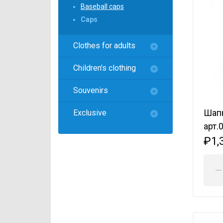
Локомотив
Baseball caps
Caps
Северсталь
ЦСКА
Clothes for adults
Шанхайские Драконы
Children's clothing
Souvenirs
Шапк
Exclusive
арт.
₽1,