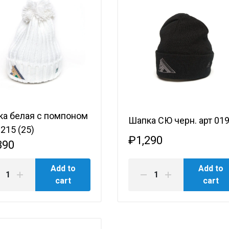
Амур
Барыс
Салават Юлаев
Сибирь
а белая с помпоном
Шапка СЮ черн. арт 01
0215 (25)
₽1,290
390
Add to
Add to
cart
cart