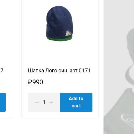
97
Шапка Лого син. арт.0171
₽990
Add to
cart