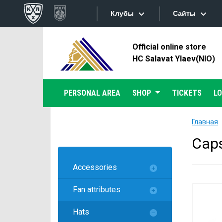
Клубы
Сайты
Official online store
Конференция «Запад»
Сайты
HC Salavat Ylaev(NIO)
Дивизион Боброва
Лада
Видеотран
PERSONAL AREA
SHOP
TICKETS
L
СКА
Хайлайты
Спартак
Главная
Торпедо
Текстовые
Cap
ХК Сочи
Интернет-
Accessories
Дивизион Тарасова
Фотобанк
Fan attributes
Динамо Мн
Приложе
Динамо М
Hats