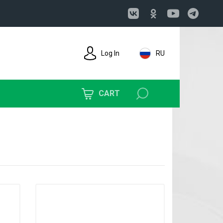
Log In
RU
CART