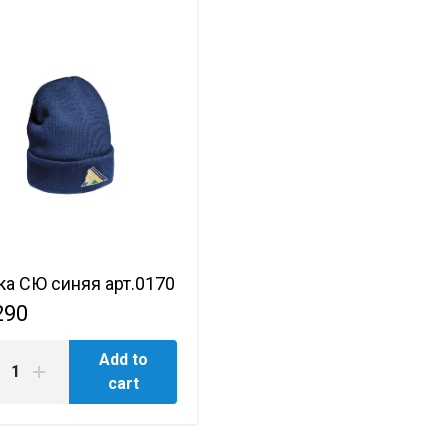
а СЮ синяя арт.0170
290
Add to
cart