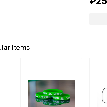
₽25
lar Items