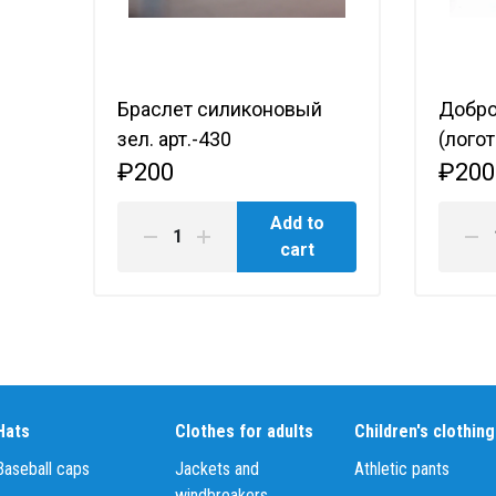
Браслет силиконовый
Добро
зел. арт.-430
(логот
₽200
₽200
Add to
cart
Hats
Clothes for adults
Children's clothing
Baseball caps
Jackets and
Athletic pants
windbreakers