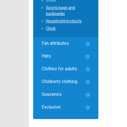
Other
Локомотив
Sports bags and
Северсталь
backpacks
Household products
ЦСКА
Clock
Шанхайские Драконы
Fan attributes
Hats
Clothes for adults
Children's clothing
Souvenirs
Exclusive