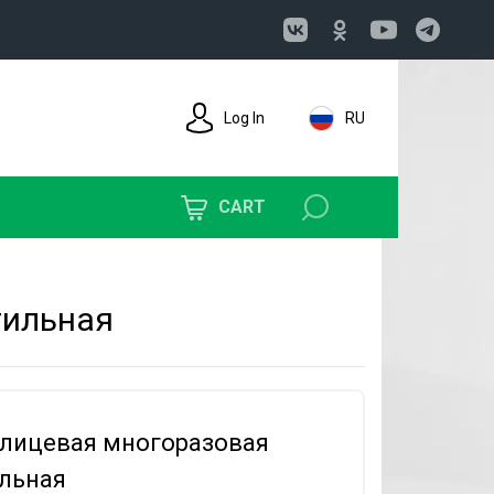
Log In
RU
CART
тильная
лицевая многоразовая
льная