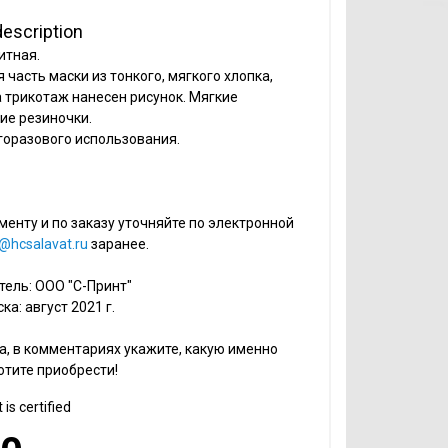
description
итная.
 часть маски из тонкого, мягкого хлопка,
 трикотаж нанесен рисунок. Мягкие
ие резиночки.
горазового использования.
менту и по заказу уточняйте по электронной
@hcsalavat.ru
заранее.
ель: ООО "С-Принт"
ка: август 2021 г.
, в комментариях укажите, какую именно
отите приобрести!
is certified