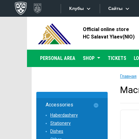
Клубы
Сайты
Official online store
Конференция «Запад»
Сайты
HC Salavat Ylaev(NIO)
Дивизион Боброва
Лада
Видеотран
PERSONAL AREA
SHOP
TICKETS
L
СКА
Хайлайты
Спартак
Главная
Торпедо
Текстовые
Мас
ХК Сочи
Интернет-
Accessories
Дивизион Тарасова
Фотобанк
Haberdashery
Динамо Мн
Stationery
Приложе
Динамо М
Dishes