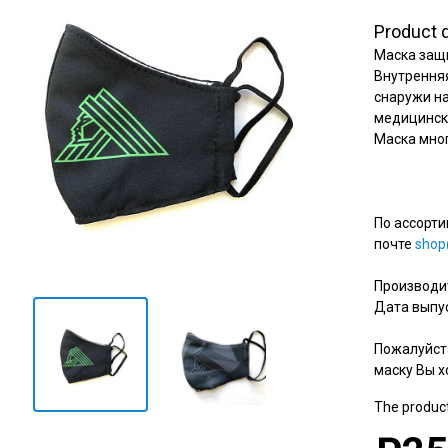
Амур
Product 
Барыс
Маска защ
Салават Юлаев
Внутренняя
снаружи на
Сибирь
медицинск
Маска мно
По ассорти
почте
shop
Производит
Дата выпус
Пожалуйста
маску Вы х
The product 