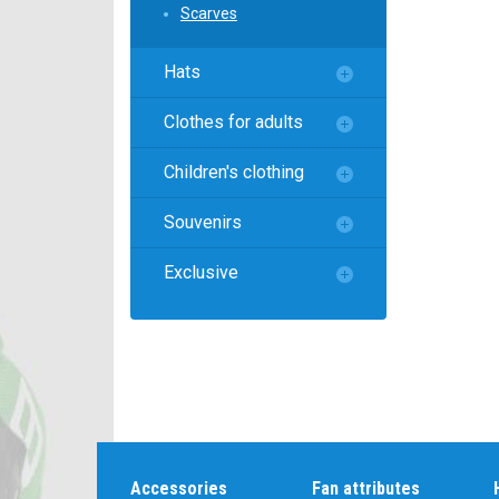
Локомотив
Scarves
Северсталь
Hats
ЦСКА
Clothes for adults
Шанхайские Драконы
Children's clothing
Souvenirs
Exclusive
Accessories
Fan attributes