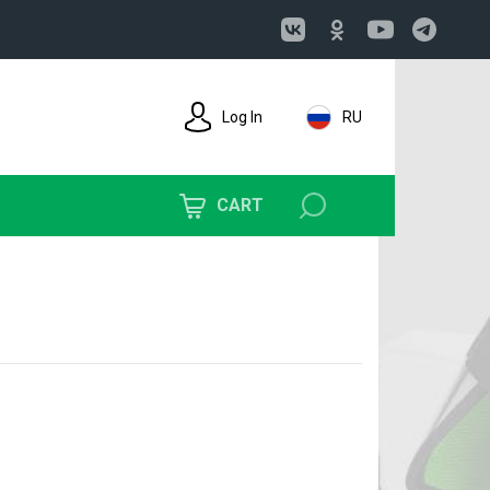
Log In
RU
CART