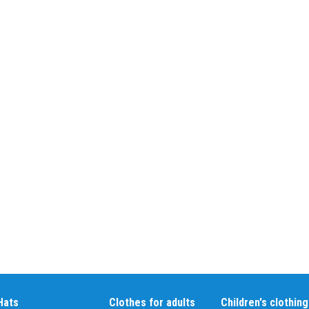
Амур
Барыс
Салават Юлаев
Сибирь
Hats
Clothes for adults
Children's clothing