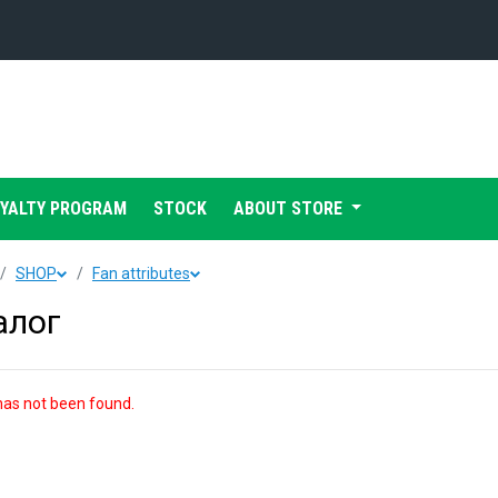
Конференция «Восток»
Дивизион Харламова
Автомобилист
сляции
OYALTY PROGRAM
STOCK
ABOUT STORE
Ак Барс
Металлург Мг
SHOP
Fan attributes
Нефтехимик
 трансляции
алог
Трактор
магазин
Дивизион Чернышева
as not been found.
Авангард
ние КХЛ
Адмирал