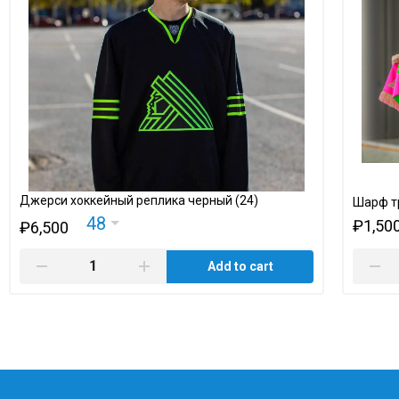
Джерси хоккейный реплика черный (24)
Шарф т
48
₽1,50
₽6,500
Add to cart