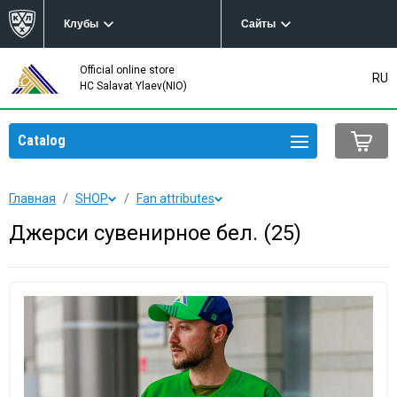
Клубы
Сайты
Official online store
RU
HC Salavat Ylaev(NIO)
Catalog
Главная
SHOP
Fan attributes
Джерси сувенирное бел. (25)