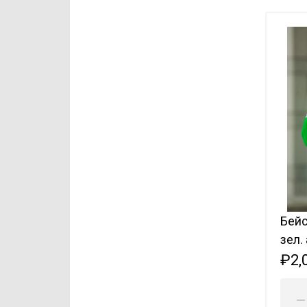
Бейс
зел.
₽2,