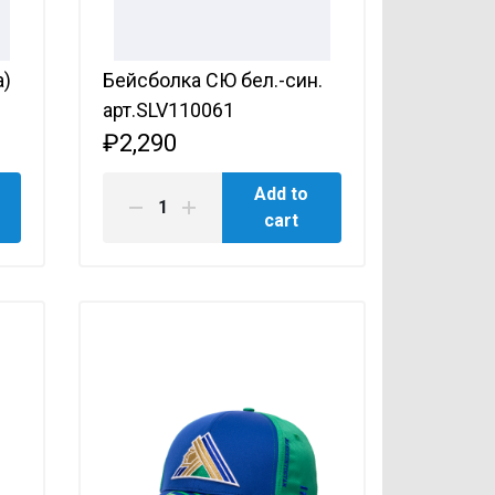
а)
Бейсболка СЮ бел.-син.
арт.SLV110061
₽2,290
Add to
cart