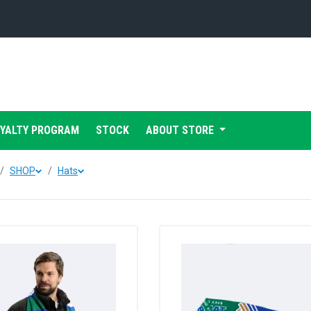
Конференция «Восток»
Дивизион Харламова
Автомобилист
сляции
OYALTY PROGRAM
STOCK
ABOUT STORE
Ак Барс
Металлург Мг
SHOP
Hats
Нефтехимик
 трансляции
Трактор
магазин
Дивизион Чернышева
Авангард
ние КХЛ
Адмирал