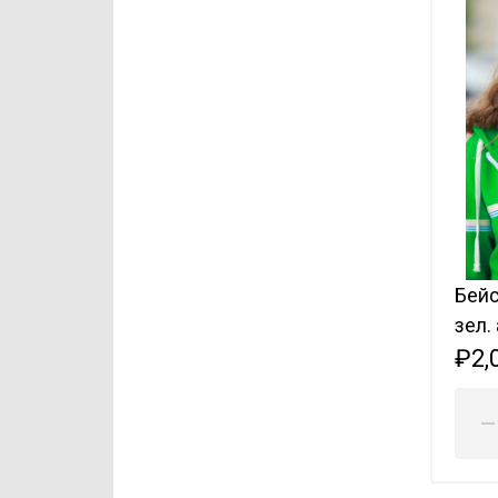
Бейс
зел.
₽2,