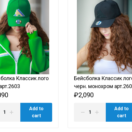
болка Классик лого
Бейсболка Классик лог
 арт.2603
черн. монохром арт.26
090
₽2,090
Add to
Add to
cart
cart