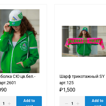
болка СЮ цв.бел.-
Шарф трикотажный SY
 арт.2601
арт.125
090
₽1,500
Add to
Add to