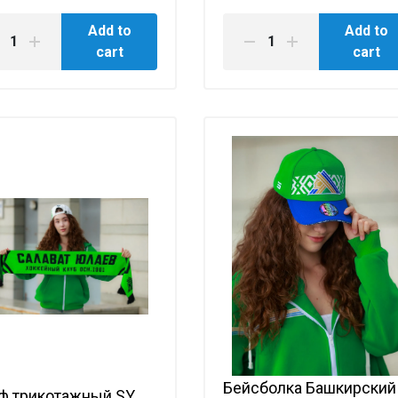
Add to
Add to
cart
cart
Бейсболка Башкирский
ф трикотажный SY