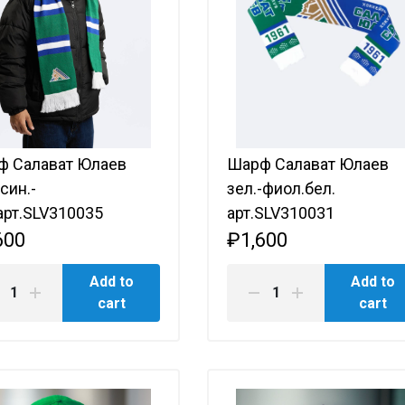
Амур
Барыс
Салават Юлаев
Сибирь
ф Салават Юлаев
Шарф Салават Юлаев
-син.-
зел.-фиол.бел.
арт.SLV310035
арт.SLV310031
600
₽1,600
Add to
Add to
cart
cart