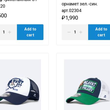
орнамет зел.-син.
120
арт.02304
500
₽1,990
Add to
Add to
cart
cart