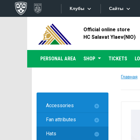
Клубы
Сайты
Official online store
Конференция «Запад»
Сайты
HC Salavat Ylaev(NIO)
Дивизион Боброва
Лада
Видеотран
PERSONAL AREA
SHOP
TICKETS
L
СКА
Хайлайты
Спартак
Главная
Торпедо
Текстовые
ХК Сочи
Интернет-
Accessories
Дивизион Тарасова
Фотобанк
Fan attributes
Динамо Мн
Приложе
Динамо М
Hats