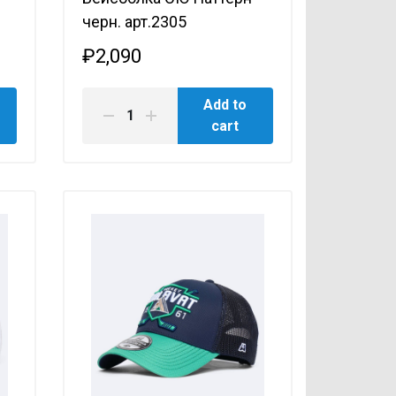
черн. арт.2305
₽2,090
Add to
cart