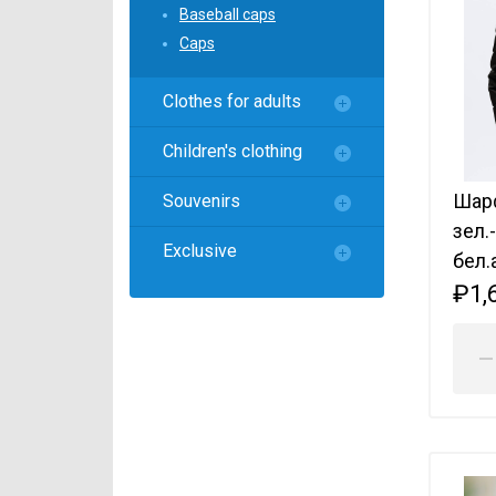
Локомотив
Baseball caps
Caps
Северсталь
ЦСКА
Clothes for adults
Шанхайские Драконы
Children's clothing
Шар
Souvenirs
зел.
Exclusive
бел.
₽1,