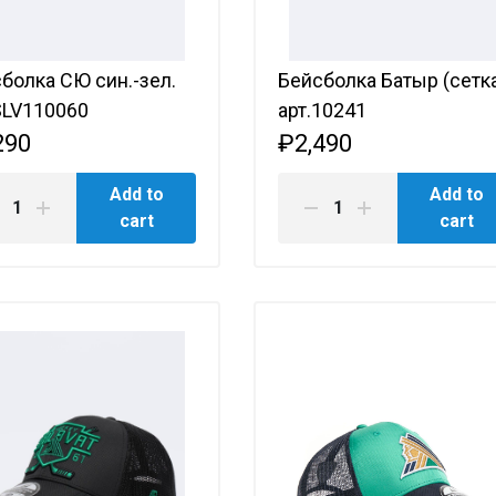
болка СЮ син.-зел.
Бейсболка Батыр (сетк
SLV110060
арт.10241
290
₽2,490
Add to
Add to
cart
cart