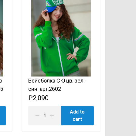
о
Бейсболка СЮ цв. зел.-
05
син. арт.2602
₽2,090
Add to
cart