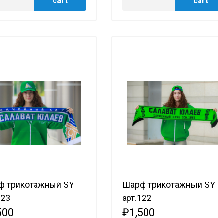
cart
cart
ф трикотажный SY
Шарф трикотажный SY
123
арт.122
500
₽1,500