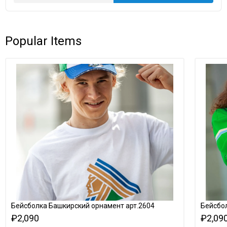
Popular Items
Бейсболка Башкирский орнамент арт.2604
Бейсбол
₽2,090
₽2,09