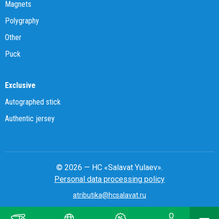
Magnets
Polygraphy
Other
Puck
Exclusive
Autographed stick
Authentic jersey
© 2026 — HC «Salavat Yulaev».
Personal data processing policy
atributika@hcsalavat.ru
8-800-250-22-22