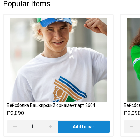
Popular Items
Бейсболка Башкирский орнамент арт.2604
Бейсбол
₽2,090
₽2,09
Add to cart