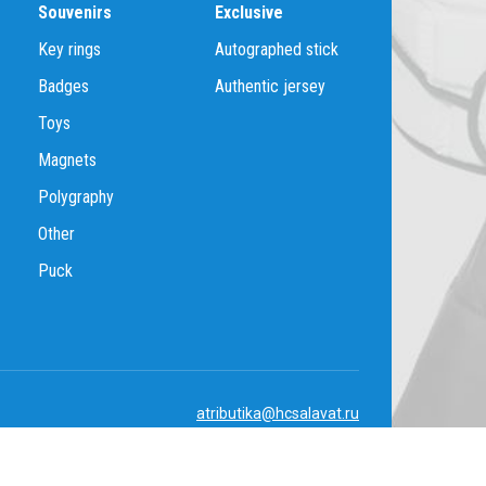
Souvenirs
Exclusive
Key rings
Autographed stick
Badges
Authentic jersey
Toys
Magnets
Polygraphy
Other
Puck
atributika@hcsalavat.ru
8-800-250-22-22