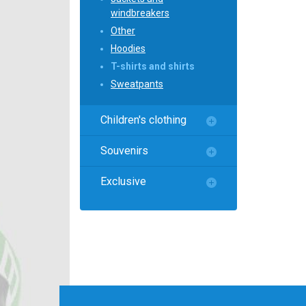
Локомотив
windbreakers
Северсталь
Other
Hoodies
ЦСКА
T-shirts and shirts
Шанхайские Драконы
Sweatpants
Children's clothing
Souvenirs
Exclusive