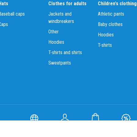
Hats
Clothes for adults
Children's clothing
Baseball caps
Jackets and
Athletic pants
windbreakers
Caps
Baby clothes
Other
Hoodies
Hoodies
T-shirts
T-shirts and shirts
Sweatpants
Site
Profile
Shop
SY Bonus