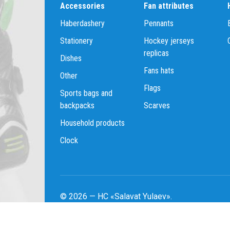
Accessories
Fan attributes
Haberdashery
Pennants
Stationery
Hockey jerseys
replicas
Dishes
Fans hats
Other
Flags
Sports bags and
backpacks
Scarves
Household products
Clock
© 2026 — HC «Salavat Yulaev».
Personal data processing policy