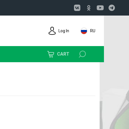
Log In
RU
CART