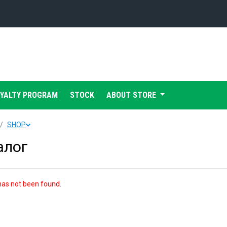
Конференция «Восток»
Дивизион Харламова
Автомобилист
сляции
OYALTY PROGRAM
STOCK
ABOUT STORE
Ак Барс
Металлург Мг
SHOP
Нефтехимик
 трансляции
алог
Трактор
магазин
Дивизион Чернышева
as not been found.
Авангард
ние КХЛ
Адмирал