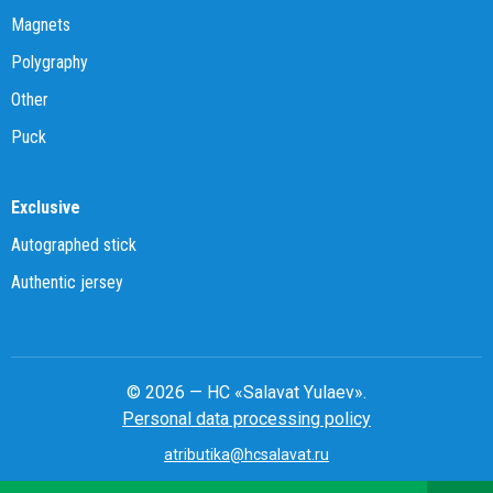
Magnets
Polygraphy
Other
Puck
Exclusive
Autographed stick
Authentic jersey
© 2026 — HC «Salavat Yulaev».
Personal data processing policy
atributika@hcsalavat.ru
8-800-250-22-22