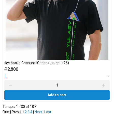
Футболка Салават Юлаев цв.черн (26)
₽2,800
L
Add to cart
Товары 1 - 30 of 107
First | Prev. |
1
2
3
4
|
Next
|
Last