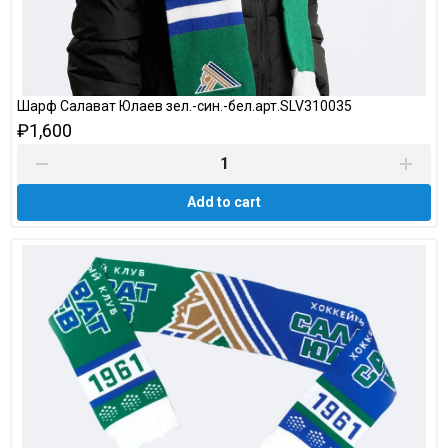
Шарф Салават Юлаев зел.-син.-бел.арт.SLV310035
₽1,600
Add to cart