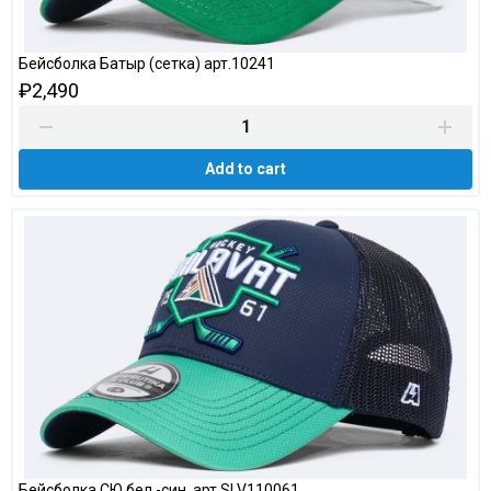
Бейсболка Батыр (сетка) арт.10241
₽2,490
Add to cart
Бейсболка СЮ бел.-син. арт.SLV110061