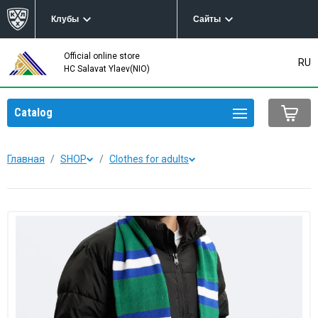
Клубы
Сайты
Official online store
RU
HC Salavat Ylaev(NIO)
Catalog
Главная
SHOP
Clothes for adults